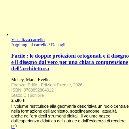
Visualizza carrello
Aggiungi al carrello
/
Dettagli
Facile : le doppie proiezioni ortogonali e il disegn
e il disegno dal vero per una chiara comprensione
dell’architettura
Melley, Maria Evelina
Firenze: Edifir - Edizioni Firenze, 2026
ISBN: 9788892804012
Stato: Disponibile
25,00
€
Il volume restituisce alla geometria descrittiva un ruolo centrale
nella formazione dell’architetto, sottolineandone l’attualità
anche nell’era degli strumenti digitali. Il volume nasce
dall’esperienza didattica dell’autrice e dall’esigenza di rendere
più…