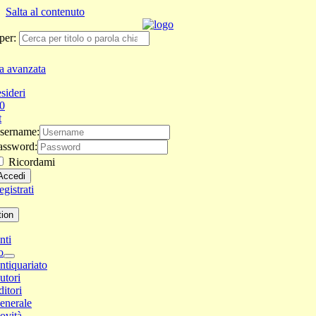
Salta al contenuto
per:
a avanzata
sideri
0
t
sername:
assword:
Ricordami
gistrati
tion
nti
o
ntiquariato
utori
ditori
enerale
ovità