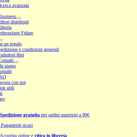
icerca avanzata
Business
itori distribuiti
ditoria
ederazione Fidare
ai un regalo
pedizione e condizioni generali
aduttori libri
ontatti
hi siamo
ontatti
AQ
avora con noi
nk utili
ti
ter
Spedizione gratuita
per ordini superiori a 99€
Pagamenti sicuri
Acquista online e
ritira in libreria