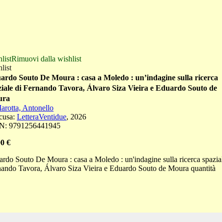
list
Rimuovi dalla wishlist
list
ardo Souto De Moura : casa a Moledo : un’indagine sulla ricerca
ziale di Fernando Tavora, Álvaro Siza Vieira e Eduardo Souto de
ura
arotta, Antonello
cusa
:
LetteraVentidue
,
2026
N:
9791256441945
00
€
rdo Souto De Moura : casa a Moledo : un'indagine sulla ricerca spazia
ando Tavora, Álvaro Siza Vieira e Eduardo Souto de Moura quantità