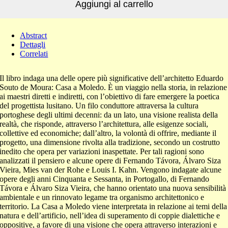
Aggiungi al carrello
Abstract
Dettagli
Correlati
Il libro indaga una delle opere più significative dell’architetto Eduardo
Souto de Moura: Casa a Moledo. È un viaggio nella storia, in relazione
ai maestri diretti e indiretti, con l’obiettivo di fare emergere la poetica
del progettista lusitano. Un filo conduttore attraversa la cultura
portoghese degli ultimi decenni: da un lato, una visione realista della
realtà, che risponde, attraverso l’architettura, alle esigenze sociali,
collettive ed economiche; dall’altro, la volontà di offrire, mediante il
progetto, una dimensione rivolta alla tradizione, secondo un costrutto
inedito che opera per variazioni inaspettate. Per tali ragioni sono
analizzati il pensiero e alcune opere di Fernando Távora, Álvaro Siza
Vieira, Mies van der Rohe e Louis I. Kahn. Vengono indagate alcune
opere degli anni Cinquanta e Sessanta, in Portogallo, di Fernando
Távora e Álvaro Siza Vieira, che hanno orientato una nuova sensibilità
ambientale e un rinnovato legame tra organismo architettonico e
territorio. La Casa a Moledo viene interpretata in relazione ai temi della
natura e dell’artificio, nell’idea di superamento di coppie dialettiche e
oppositive, a favore di una visione che opera attraverso interazioni e