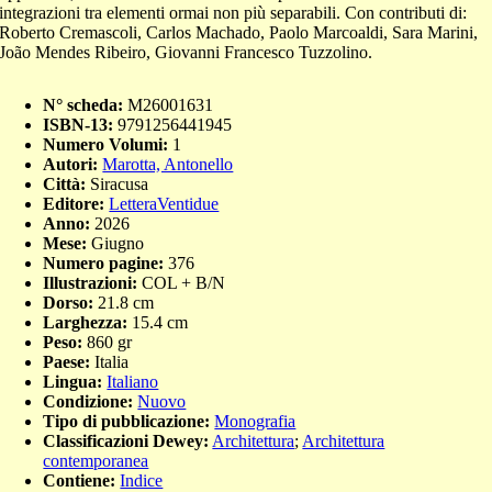
integrazioni tra elementi ormai non più separabili. Con contributi di:
Roberto Cremascoli, Carlos Machado, Paolo Marcoaldi, Sara Marini,
João Mendes Ribeiro, Giovanni Francesco Tuzzolino.
N° scheda:
M26001631
ISBN-13:
9791256441945
Numero Volumi:
1
Autori:
Marotta, Antonello
Città:
Siracusa
Editore:
LetteraVentidue
Anno:
2026
Mese:
Giugno
Numero pagine:
376
Illustrazioni:
COL + B/N
Dorso:
21.8 cm
Larghezza:
15.4 cm
Peso:
860 gr
Paese:
Italia
Lingua:
Italiano
Condizione:
Nuovo
Tipo di pubblicazione:
Monografia
Classificazioni Dewey:
Architettura
;
Architettura
contemporanea
Contiene:
Indice