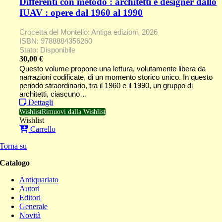
Differenti con metodo : architetti e designer dallo
IUAV : opere dal 1960 al 1990
Crocetta del Montello: Antiga edizioni, 2026
ISBN: 9788884356260
Stato: Disponibile
30,00
€
Questo volume propone una lettura, volutamente libera da
narrazioni codificate, di un momento storico unico. In questo
periodo straordinario, tra il 1960 e il 1990, un gruppo di
architetti, ciascuno…
Dettagli
Wishlist
Rimuovi dalla Wishlist
Wishlist
Carrello
Torna su
Catalogo
Antiquariato
Autori
Editori
Generale
Novità