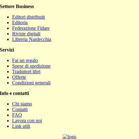
Settore Business
Editori distribuiti
Editoria
Federazione Fidare
Riviste digitali
Libreria Nardecchia
Servizi
Fai un regalo
Spese di spedizione
Traduttori libri
Offerte
Condizioni generali
Info e contatti
Chi siamo
Contatti
FAQ
Lavora con noi
Link utili