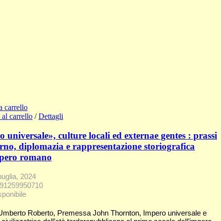
a carrello
al carrello
/
Dettagli
 universale», culture locali ed externae gentes : prassi
rno, diplomazia e rappresentazione storiografica
mpero romano
puglia, 2024
791259950710
sponibile
mberto Roberto, Premessa John Thornton, Impero universale e