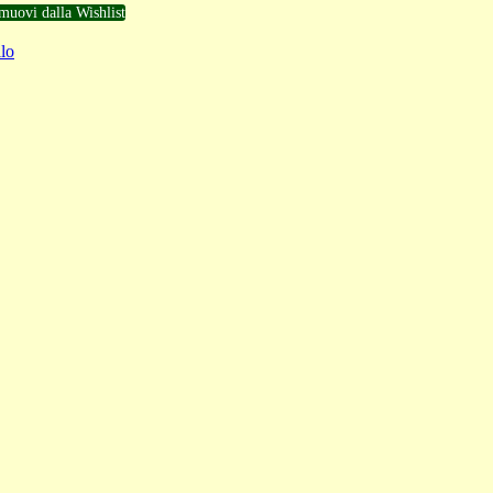
muovi dalla Wishlist
lo