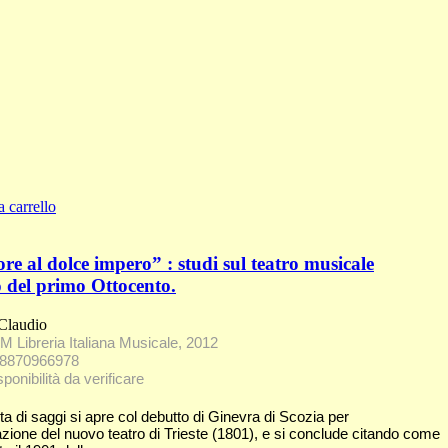
a carrello
e al dolce impero” : studi sul teatro musicale
o del primo Ottocento.
 Claudio
M Libreria Italiana Musicale, 2012
78870966978
ponibilità da verificare
ta di saggi si apre col debutto di Ginevra di Scozia per
azione del nuovo teatro di Trieste (1801), e si conclude citando come