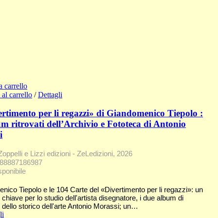
a carrello
al carrello
/
Dettagli
ertimento per li regazzi» di Giandomenico Tiepolo :
um ritrovati dell’Archivio e Fototeca di Antonio
i
Zoppelli e Lizzi edizioni - ZeLedizioni, 2026
788887186987
sponibile
ico Tiepolo e le 104 Carte del «Divertimento per li regazzi»: un
chiave per lo studio dell'artista disegnatore, i due album di
e dello storico dell'arte Antonio Morassi; un…
li