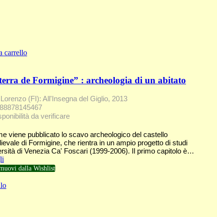
a carrello
 terra de Formigine” : archeologia di un abitato
Lorenzo (FI): All'Insegna del Giglio, 2013
788878145467
ponibilità da verificare
e viene pubblicato lo scavo archeologico del castello
evale di Formigine, che rientra in un ampio progetto di studi
ersità di Venezia Ca' Foscari (1999-2006). Il primo capitolo è…
li
muovi dalla Wishlist
lo