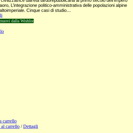
civilizzatrice dall’età tardorepubblicana al primo secolo dell’impero
oro, L’integrazione politico-amministrativa delle popolazioni alpine
ia altoimperiale. Cinque casi di studio…
li
muovi dalla Wishlist
lo
a carrello
al carrello
/
Dettagli