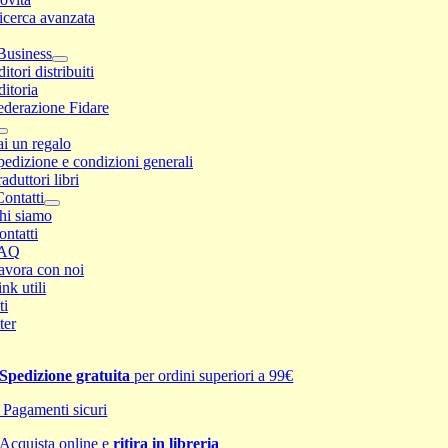
icerca avanzata
Business
itori distribuiti
ditoria
ederazione Fidare
ai un regalo
pedizione e condizioni generali
aduttori libri
ontatti
hi siamo
ontatti
AQ
avora con noi
nk utili
ti
ter
Spedizione gratuita
per ordini superiori a 99€
Pagamenti sicuri
Acquista online e
ritira in libreria