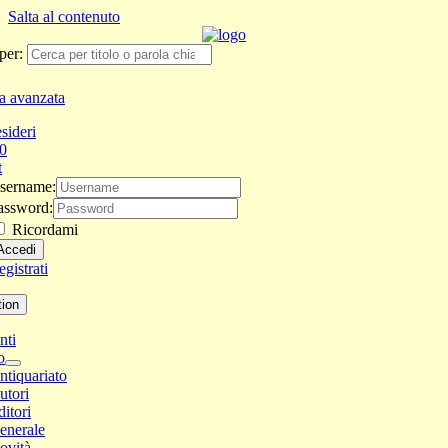
Salta al contenuto
per:
a avanzata
sideri
0
t
sername:
assword:
Ricordami
gistrati
tion
nti
o
ntiquariato
utori
ditori
enerale
ovità