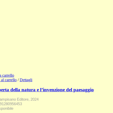
a carrello
al carrello
/
Dettagli
erta della natura e l’invenzione del paesaggio
mpisano Editore, 2024
791280956453
sponibile