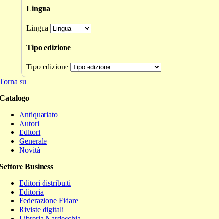
Lingua
Lingua
Tipo edizione
Tipo edizione
Torna su
Catalogo
Antiquariato
Autori
Editori
Generale
Novità
Settore Business
Editori distribuiti
Editoria
Federazione Fidare
Riviste digitali
Libreria Nardecchia