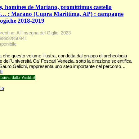
, homines de Mariano, promittimus castello
… : Marano (Cupra Marittima, AP) : campagne
logiche 2018-2019
rentino: All'Insegna del Giglio, 2023
788892850941
sponibile
a che questo volume illustra, condotta dal gruppo di archeologia
 dell'Università Ca' Foscari Venezia, sotto la direzione scientifica
 Sauro Gelichi, rappresenta uno step importante nel percorso…
li
muovi dalla Wishlist
lo