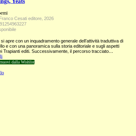
gs, Yeats
oemi
Franco Cesati editore, 2026
791254963227
sponibile
 si apre con un inquadramento generale dell’attività traduttiva di
o e con una panoramica sulla storia editoriale e sugli aspetti
ei Trapianti editi. Successivamente, il percorso tracciato…
li
muovi dalla Wishlist
lo