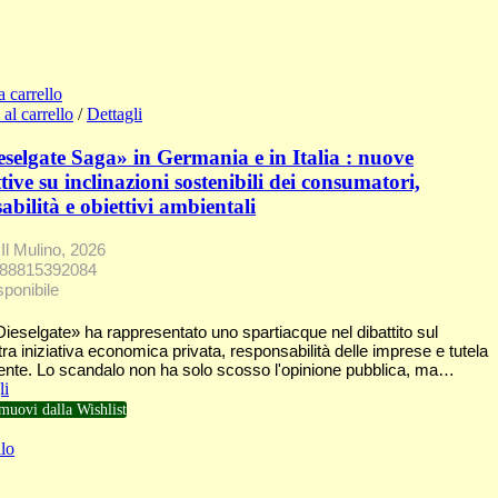
a carrello
al carrello
/
Dettagli
selgate Saga» in Germania e in Italia : nuove
tive su inclinazioni sostenibili dei consumatori,
abilità e obiettivi ambientali
Il Mulino, 2026
788815392084
sponibile
Dieselgate» ha rappresentato uno spartiacque nel dibattito sul
tra iniziativa economica privata, responsabilità delle imprese e tutela
iente. Lo scandalo non ha solo scosso l'opinione pubblica, ma…
li
muovi dalla Wishlist
lo