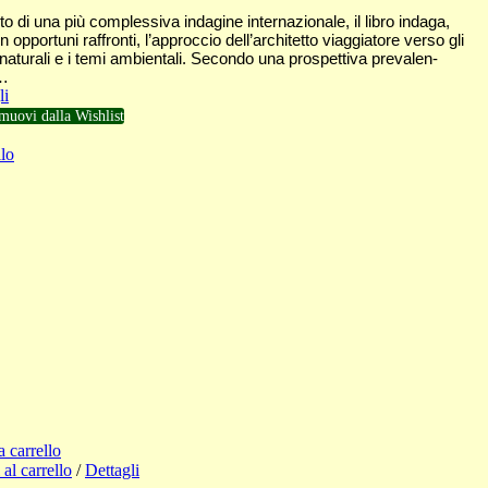
to di una più complessiva indagine internazionale, il libro indaga,
 opportuni raffronti, l’approccio dell’architetto viaggiatore verso gli
naturali e i temi ambientali. Secondo una prospettiva prevalen-
…
li
muovi dalla Wishlist
lo
a carrello
al carrello
/
Dettagli