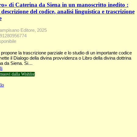
ro» di Caterina da Siena in un manoscritto inedito :
 descrizione del codice, analisi linguistica e trascrizione
e
mpisano Editore, 2025
791280956774
sponibile
 propone la trascrizione parziale e lo studio di un importante codice
ette il Dialogo della divina provvidenza o Libro della divina dottrina
ina da Siena. Si…
li
muovi dalla Wishlist
lo