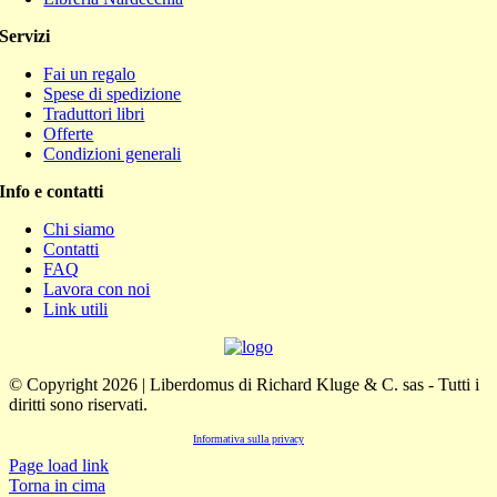
Servizi
Fai un regalo
Spese di spedizione
Traduttori libri
Offerte
Condizioni generali
Info e contatti
Chi siamo
Contatti
FAQ
Lavora con noi
Link utili
© Copyright 2026 | Liberdomus di Richard Kluge & C. sas - Tutti i
diritti sono riservati.
Informativa sulla privacy
Page load link
Torna in cima