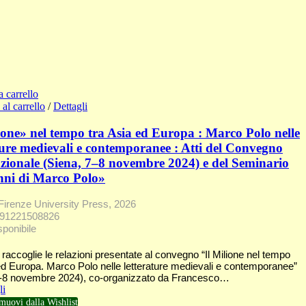
a carrello
al carrello
/
Dettagli
ione» nel tempo tra Asia ed Europa : Marco Polo nelle
ture medievali e contemporanee : Atti del Convegno
zionale (Siena, 7–8 novembre 2024) e del Seminario
nni di Marco Polo»
Firenze University Press, 2026
791221508826
sponibile
 raccoglie le relazioni presentate al convegno “Il Milione nel tempo
ed Europa. Marco Polo nelle letterature medievali e contemporanee”
7-8 novembre 2024), co-organizzato da Francesco…
li
muovi dalla Wishlist