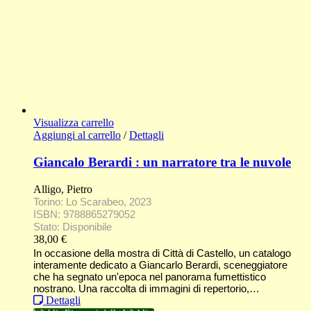
Visualizza carrello
Aggiungi al carrello
/
Dettagli
Giancalo Berardi : un narratore tra le nuvole
Alligo, Pietro
Torino: Lo Scarabeo, 2023
ISBN: 9788865279052
Stato: Disponibile
38,00
€
In occasione della mostra di Città di Castello, un catalogo
interamente dedicato a Giancarlo Berardi, sceneggiatore
che ha segnato un'epoca nel panorama fumettistico
nostrano. Una raccolta di immagini di repertorio,…
Dettagli