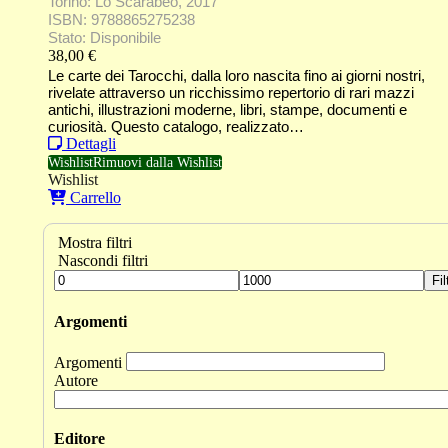
Torino: Lo Scarabeo, 2017
ISBN: 9788865275238
Stato: Disponibile
38,00
€
Le carte dei Tarocchi, dalla loro nascita fino ai giorni nostri,
rivelate attraverso un ricchissimo repertorio di rari mazzi
antichi, illustrazioni moderne, libri, stampe, documenti e
curiosità. Questo catalogo, realizzato…
Dettagli
Wishlist
Rimuovi dalla Wishlist
Wishlist
Carrello
Mostra filtri
Nascondi filtri
Fil
Argomenti
Argomenti
Autore
Editore