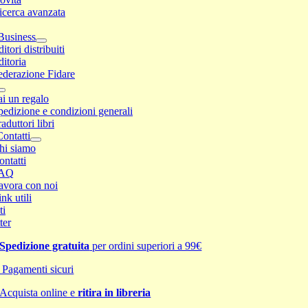
icerca avanzata
Business
itori distribuiti
ditoria
ederazione Fidare
ai un regalo
pedizione e condizioni generali
aduttori libri
ontatti
hi siamo
ontatti
AQ
avora con noi
nk utili
ti
ter
Spedizione gratuita
per ordini superiori a 99€
Pagamenti sicuri
Acquista online e
ritira in libreria