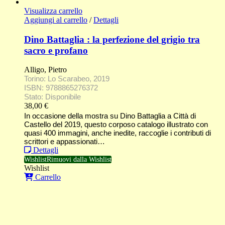
Visualizza carrello
Aggiungi al carrello
/
Dettagli
Dino Battaglia : la perfezione del grigio tra
sacro e profano
Alligo, Pietro
Torino: Lo Scarabeo, 2019
ISBN: 9788865276372
Stato: Disponibile
38,00
€
In occasione della mostra su Dino Battaglia a Città di
Castello del 2019, questo corposo catalogo illustrato con
quasi 400 immagini, anche inedite, raccoglie i contributi di
scrittori e appassionati…
Dettagli
Wishlist
Rimuovi dalla Wishlist
Wishlist
Carrello