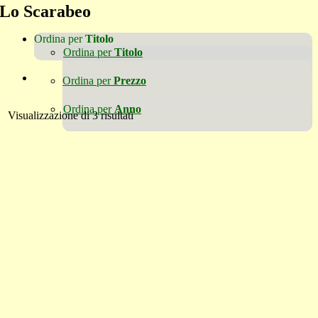
Lo Scarabeo
Ordina per
Titolo
Ordina per
Titolo
Ordina per
Prezzo
Ordina per
Anno
Visualizzazione di 3 risultati