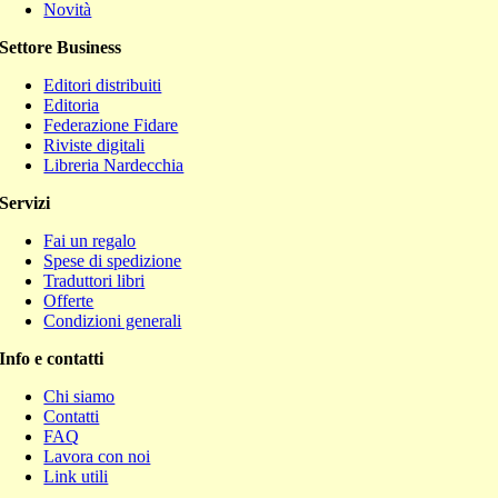
Novità
Settore Business
Editori distribuiti
Editoria
Federazione Fidare
Riviste digitali
Libreria Nardecchia
Servizi
Fai un regalo
Spese di spedizione
Traduttori libri
Offerte
Condizioni generali
Info e contatti
Chi siamo
Contatti
FAQ
Lavora con noi
Link utili