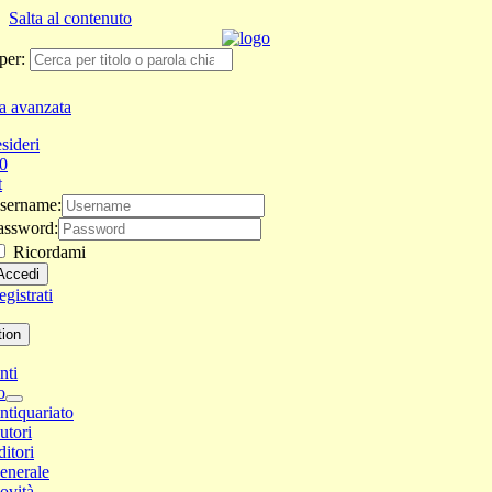
Salta al contenuto
per:
a avanzata
sideri
0
t
sername:
assword:
Ricordami
gistrati
tion
nti
o
ntiquariato
utori
ditori
enerale
ovità