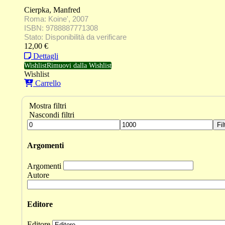
Cierpka, Manfred
Roma: Koine', 2007
ISBN: 9788887771308
Stato: Disponibilità da verificare
12,00
€
Dettagli
Wishlist
Rimuovi dalla Wishlist
Wishlist
Carrello
Mostra filtri
Nascondi filtri
Fil
Argomenti
Argomenti
Autore
Editore
Editore