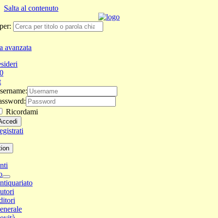
Salta al contenuto
per:
a avanzata
sideri
0
t
sername:
assword:
Ricordami
gistrati
tion
nti
o
ntiquariato
utori
ditori
enerale
ovità