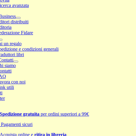
icerca avanzata
Business
itori distribuiti
ditoria
ederazione Fidare
ai un regalo
pedizione e condizioni generali
aduttori libri
ontatti
hi siamo
ontatti
AQ
avora con noi
nk utili
ti
ter
Spedizione gratuita
per ordini superiori a 99€
Pagamenti sicuri
Acquista online e
ritira in libreria