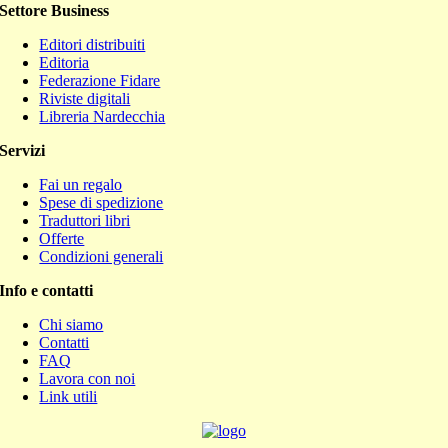
Settore Business
Editori distribuiti
Editoria
Federazione Fidare
Riviste digitali
Libreria Nardecchia
Servizi
Fai un regalo
Spese di spedizione
Traduttori libri
Offerte
Condizioni generali
Info e contatti
Chi siamo
Contatti
FAQ
Lavora con noi
Link utili