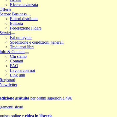
Ricerca avanzata
Offerte
Settore Business
Editori distribuiti
Editoria
Federazione Fidare
Servizi
Fai un regalo
Spedizione e condizioni generali
Traduttori libri
Info & Contatti
Chi siamo
Contatti
FAQ
Lavora con noi
Link utili
Registrati
Newsletter
edizione gratuita
per ordini superiori a 49€
gamenti sicuri
quista online e
ritira in libreria