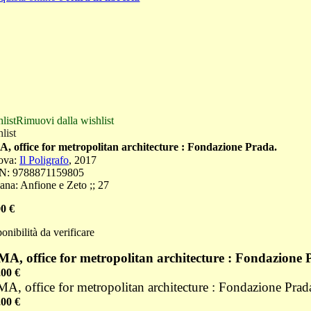
list
Rimuovi dalla wishlist
list
, office for metropolitan architecture : Fondazione Prada.
ova
:
Il Poligrafo
,
2017
N:
9788871159805
ana:
Anfione e Zeto ;
;
27
00
€
onibilità da verificare
A, office for metropolitan architecture : Fondazione 
,00
€
A, office for metropolitan architecture : Fondazione Prad
,00
€