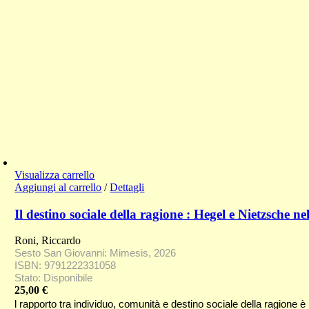
Visualizza carrello
Aggiungi al carrello
/
Dettagli
Il destino sociale della ragione : Hegel e Nietzsche
Roni, Riccardo
Sesto San Giovanni: Mimesis, 2026
ISBN: 9791222331058
Stato: Disponibile
25,00
€
l rapporto tra individuo, comunità e destino sociale della ragione 