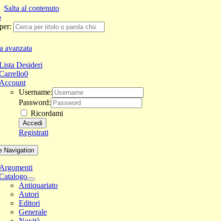
Salta al contenuto
per:
a avanzata
Lista Desideri
Carrello
0
Account
Username:
Password:
Ricordami
Registrati
e Navigation
Argomenti
Catalogo
Antiquariato
Autori
Editori
Generale
Novità