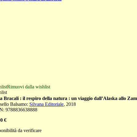
list
Rimuovi dalla wishlist
list
 Bracali : il respiro della natura : un viaggio dall’Alaska allo Za
isello Balsamo
:
Silvana Editoriale
,
2018
N:
9788836638888
00
€
onibilità da verificare