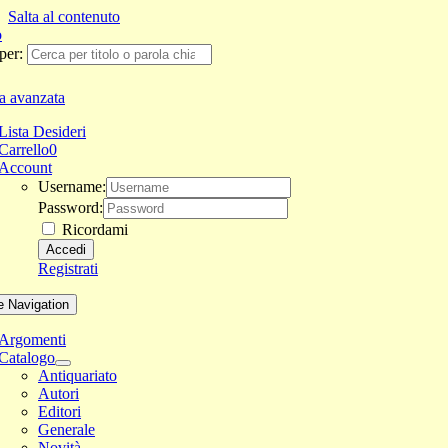
Salta al contenuto
per:
a avanzata
Lista Desideri
Carrello
0
Account
Username:
Password:
Ricordami
Registrati
e Navigation
Argomenti
Catalogo
Antiquariato
Autori
Editori
Generale
Novità