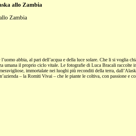
Alaska allo Zambia
a allo Zambia
 l’uomo abbia, al pari dell’acqua e della luce solare. Che li si voglia ch
azza umana il proprio ciclo vitale. Le fotografie di Luca Bracali raccol
e meravigliose, immortalate nei luoghi più reconditi della terra, dall’Al
n’azienda – la Romiti Vivai – che le piante le coltiva, con passione e c