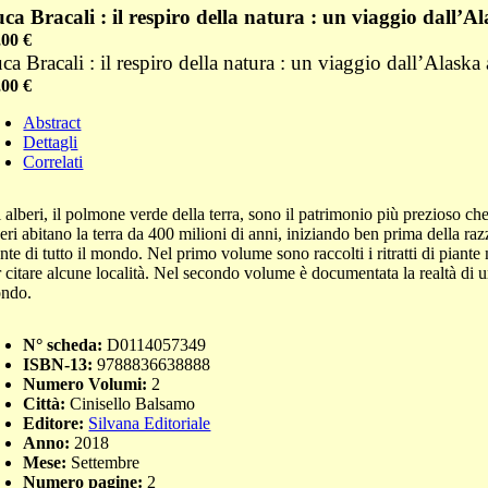
ca Bracali : il respiro della natura : un viaggio dall’
,00
€
ca Bracali : il respiro della natura : un viaggio dall’Alask
,00
€
Abstract
Dettagli
Correlati
 alberi, il polmone verde della terra, sono il patrimonio più prezioso che
beri abitano la terra da 400 milioni di anni, iniziando ben prima della r
nte di tutto il mondo. Nel primo volume sono raccolti i ritratti di piant
r citare alcune località. Nel secondo volume è documentata la realtà di u
ndo.
N° scheda:
D0114057349
ISBN-13:
9788836638888
Numero Volumi:
2
Città:
Cinisello Balsamo
Editore:
Silvana Editoriale
Anno:
2018
Mese:
Settembre
Numero pagine:
2