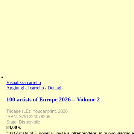
Visualizza carrello
Aggiungi al carrello
/
Dettagli
100 artists of Europe 2026 – Volume 2
Tricase (LE): Youcanprint, 2026
ISBN: 9791224078265
Stato: Disponibile
84,00
€
"100 Artists of Europe" vi invita a intraprendere un nuovo viaggi