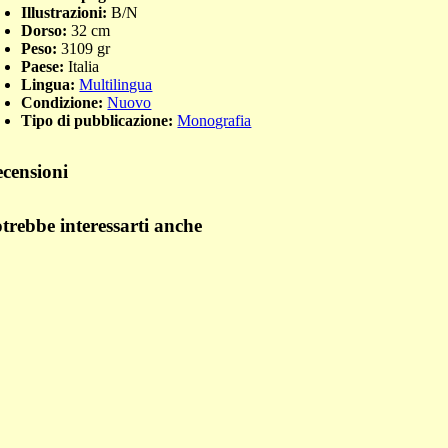
Illustrazioni:
B/N
Dorso:
32 cm
Peso:
3109 gr
Paese:
Italia
Lingua:
Multilingua
Condizione:
Nuovo
Tipo di pubblicazione:
Monografia
censioni
trebbe interessarti anche