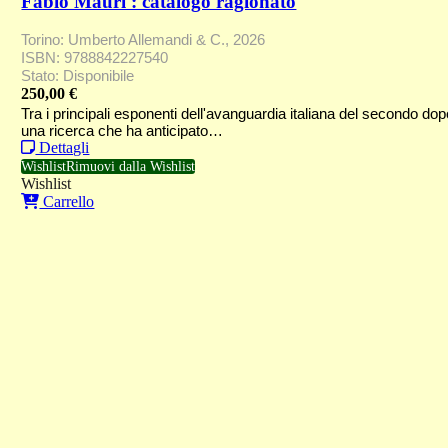
Fabio Mauri : catalogo ragionato
Torino: Umberto Allemandi & C., 2026
ISBN: 9788842227540
Stato: Disponibile
250,00
€
Tra i principali esponenti dell'avanguardia italiana del secondo do
una ricerca che ha anticipato…
Dettagli
Wishlist
Rimuovi dalla Wishlist
Wishlist
Carrello