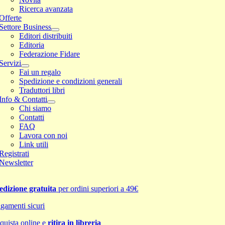
Ricerca avanzata
Offerte
Settore Business
Editori distribuiti
Editoria
Federazione Fidare
Servizi
Fai un regalo
Spedizione e condizioni generali
Traduttori libri
Info & Contatti
Chi siamo
Contatti
FAQ
Lavora con noi
Link utili
Registrati
Newsletter
edizione gratuita
per ordini superiori a 49€
gamenti sicuri
quista online e
ritira in libreria