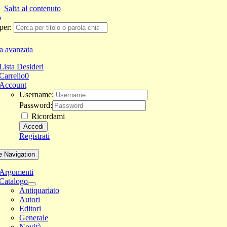
Salta al contenuto
per:
a avanzata
Lista Desideri
Carrello
0
Account
Username:
Password:
Ricordami
Registrati
e Navigation
Argomenti
Catalogo
Antiquariato
Autori
Editori
Generale
Novità