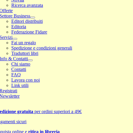
Ricerca avanzata
Offerte
Settore Business
Editori distribuiti
Editoria
Federazione Fidare
Servizi
Fai un regalo
Spedizione e condizioni generali
Traduttori libri
Info & Contatti
Chi siamo
Contatti
FAQ
Lavora con noi
Link utili
Registrati
Newsletter
edizione gratuita
per ordini superiori a 49€
gamenti sicuri
quista online e
ritira in libreria