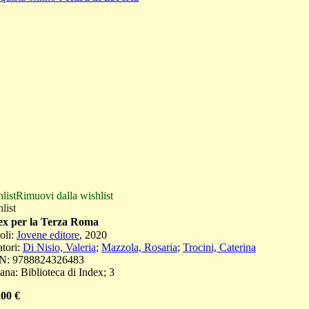
list
Rimuovi dalla wishlist
list
ex per la Terza Roma
oli
:
Jovene editore
,
2020
tori:
Di Nisio, Valeria
;
Mazzola, Rosaria
;
Trocini, Caterina
N:
9788824326483
ana:
Biblioteca di Index
;
3
,00
€