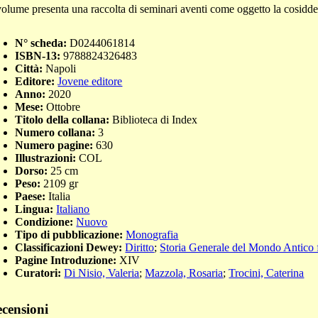
 volume presenta una raccolta di seminari aventi come oggetto la cosid
N° scheda:
D0244061814
ISBN-13:
9788824326483
Città:
Napoli
Editore:
Jovene editore
Anno:
2020
Mese:
Ottobre
Titolo della collana:
Biblioteca di Index
Numero collana:
3
Numero pagine:
630
Illustrazioni:
COL
Dorso:
25 cm
Peso:
2109 gr
Paese:
Italia
Lingua:
Italiano
Condizione:
Nuovo
Tipo di pubblicazione:
Monografia
Classificazioni Dewey:
Diritto
;
Storia Generale del Mondo Antico 
Pagine Introduzione:
XIV
Curatori:
Di Nisio, Valeria
;
Mazzola, Rosaria
;
Trocini, Caterina
censioni