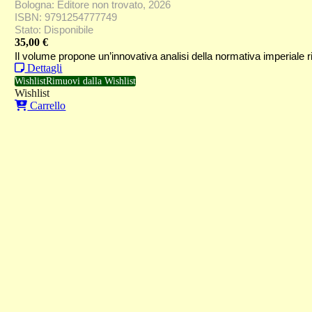
Bologna: Editore non trovato, 2026
ISBN: 9791254777749
Stato: Disponibile
35,00
€
Il volume propone un’innovativa analisi della normativa imperiale ri
Dettagli
Wishlist
Rimuovi dalla Wishlist
Wishlist
Carrello