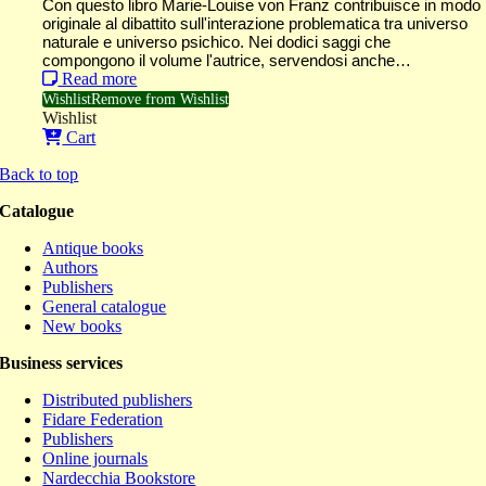
Con questo libro Marie-Louise von Franz contribuisce in modo
originale al dibattito sull'interazione problematica tra universo
naturale e universo psichico. Nei dodici saggi che
compongono il volume l'autrice, servendosi anche…
Read more
Wishlist
Remove from Wishlist
Wishlist
Cart
Back to top
Catalogue
Antique books
Authors
Publishers
General catalogue
New books
Business services
Distributed publishers
Fidare Federation
Publishers
Online journals
Nardecchia Bookstore