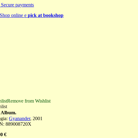
Secure payments
Shop online e
pick at bookshop
list
Remove from Wishlist
list
 Album.
ugia
:
Gyanander
,
2001
N:
889008720X
00
€