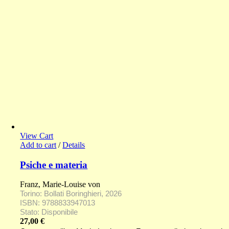
View Cart
Add to cart
/
Details
Psiche e materia
Franz, Marie-Louise von
Torino: Bollati Boringhieri, 2026
ISBN: 9788833947013
Stato: Disponibile
27,00
€