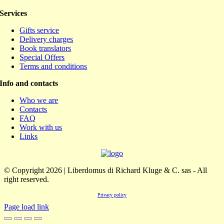
Services
Gifts service
Delivery charges
Book translators
Special Offers
Terms and conditions
Info and contacts
Who we are
Contacts
FAQ
Work with us
Links
© Copyright 2026 | Liberdomus di Richard Kluge & C. sas - All
right reserved.
Privacy policy
Page load link