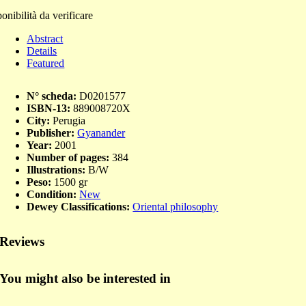
onibilità da verificare
Abstract
Details
Featured
N° scheda:
D0201577
ISBN-13:
889008720X
City:
Perugia
Publisher:
Gyanander
Year:
2001
Number of pages:
384
Illustrations:
B/W
Peso:
1500 gr
Condition:
New
Dewey Classifications:
Oriental philosophy
Reviews
You might also be interested in