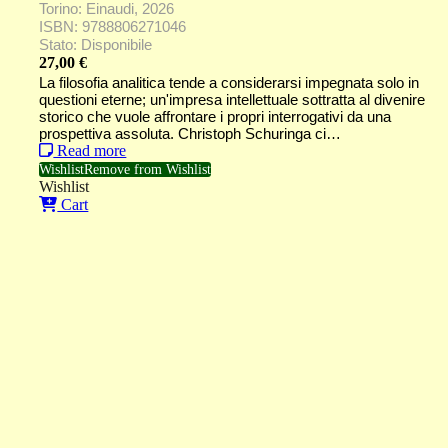
Torino: Einaudi, 2026
ISBN: 9788806271046
Stato: Disponibile
27,00
€
La filosofia analitica tende a considerarsi impegnata solo in
questioni eterne; un'impresa intellettuale sottratta al divenire
storico che vuole affrontare i propri interrogativi da una
prospettiva assoluta. Christoph Schuringa ci…
Read more
Wishlist
Remove from Wishlist
Wishlist
Cart