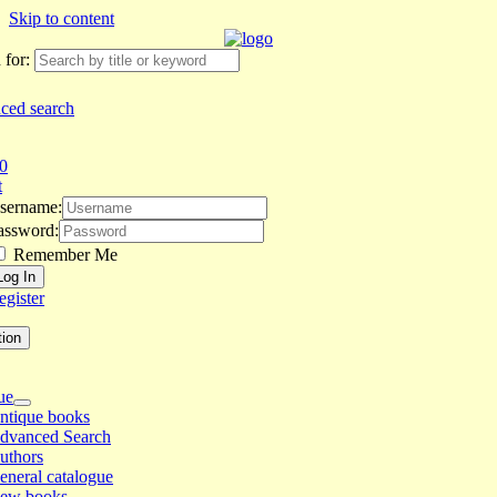
Skip to content
 for:
ced search
0
t
sername:
assword:
Remember Me
egister
tion
ue
ntique books
dvanced Search
uthors
eneral catalogue
ew books