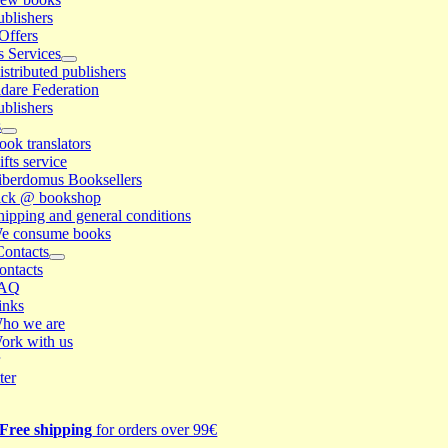
ublishers
Offers
s Services
istributed publishers
idare Federation
ublishers
s
ook translators
ifts service
iberdomus Booksellers
ick @ bookshop
hipping and general conditions
e consume books
Contacts
ontacts
AQ
inks
ho we are
ork with us
ter
Free shipping
for orders over 99€