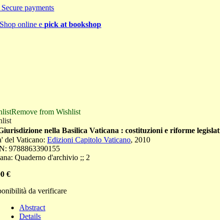
Secure payments
Shop online e
pick at bookshop
list
Remove from Wishlist
list
iurisdizione nella Basilica Vaticana : costituzioni e riforme legislat
a' del Vaticano
:
Edizioni Capitolo Vaticano
,
2010
N:
9788863390155
ana:
Quaderno d'archivio ;
;
2
00
€
onibilità da verificare
Abstract
Details