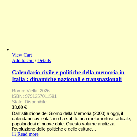
View Cart
Add to cart
/
Details
Calendario civile e politiche della memoria in
Italia : dinamiche nazionali e transnazionali
Roma: Viella, 2026
ISBN: 9791257011581
Stato: Disponibile
38,00
€
Dall’istituzione del Giorno della Memoria (2000) a oggi, il
calendario civile italiano ha subìto una metamorfosi radicale,
popolandosi di nuove date. Questo volume analizza
l’evoluzione delle politiche e delle culture…
Read more