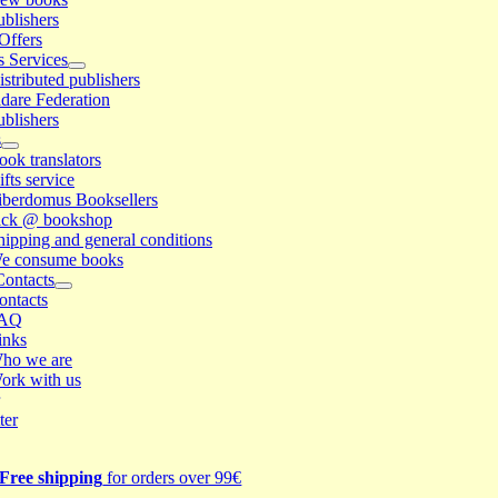
ublishers
Offers
s Services
istributed publishers
idare Federation
ublishers
s
ook translators
ifts service
iberdomus Booksellers
ick @ bookshop
hipping and general conditions
e consume books
Contacts
ontacts
AQ
inks
ho we are
ork with us
ter
Free shipping
for orders over 99€