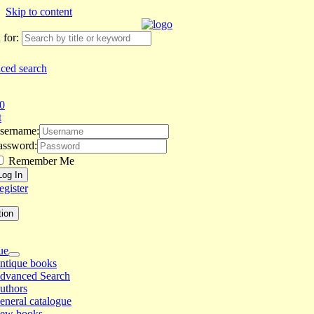
Skip to content
 for:
ced search
0
t
sername:
assword:
Remember Me
egister
tion
ue
ntique books
dvanced Search
uthors
eneral catalogue
ew books