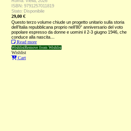
Roma: Viella, 2026
ISBN: 9791257011819
Stato: Disponibile
29,00
€
Questo terzo volume chiude un progetto unitario sulla storia
dell’Italia repubblicana proprio nell’80° anniversario del voto
popolare espresso da donne e uomini il 2-3 giugno 1946, che
conduce alla nascita…
Read more
Wishlist
Remove from Wishlist
Wishlist
Cart