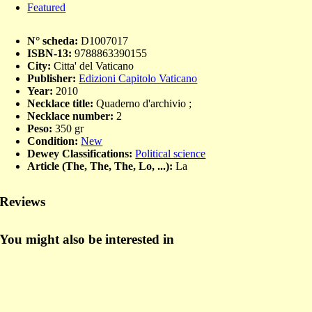
Featured
N° scheda:
D1007017
ISBN-13:
9788863390155
City:
Citta' del Vaticano
Publisher:
Edizioni Capitolo Vaticano
Year:
2010
Necklace title:
Quaderno d'archivio ;
Necklace number:
2
Peso:
350 gr
Condition:
New
Dewey Classifications:
Political science
Article (The, The, The, Lo, ...):
La
Reviews
You might also be interested in