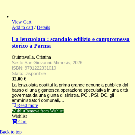
View Cart
Add to cart
/
Details
La lenzuolata : scandalo edilizio e compromesso
storico a Parma
Quintavalla, Cristina
Sesto San Giovanni: Mimesis, 2026
ISBN: 9791222331010
Stato: Disponibile
32,00
€
La lenzuolata costituì la prima grande denuncia pubblica dal
basso di una gigantesca operazione speculativa in una città
governata da una giunta di sinistra. PCI, PSI, DC, gli
amministratori comunali,…
Read more
Wishlist
Remove from Wishlist
Wishlist
Cart
Back to top