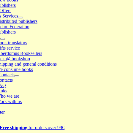
ublishers
Offers
s Services
istributed publishers
idare Federation
ublishers
s
ook translators
ifts service
iberdomus Booksellers
ick @ bookshop
hipping and general conditions
e consume books
Contacts
ontacts
AQ
inks
ho we are
ork with us
ter
Free shipping
for orders over 99€