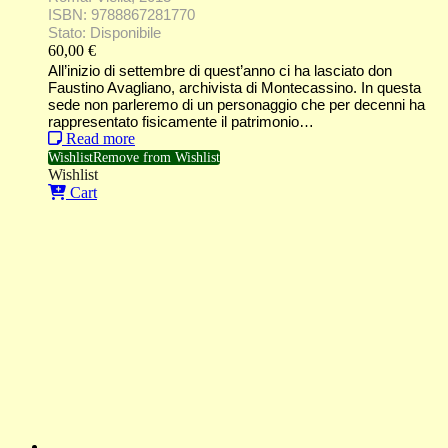
ISBN: 9788867281770
Stato: Disponibile
60,00
€
All’inizio di settembre di quest’anno ci ha lasciato don
Faustino Avagliano, archivista di Montecassino. In questa
sede non parleremo di un personaggio che per decenni ha
rappresentato fisicamente il patrimonio…
Read more
Wishlist
Remove from Wishlist
Wishlist
Cart