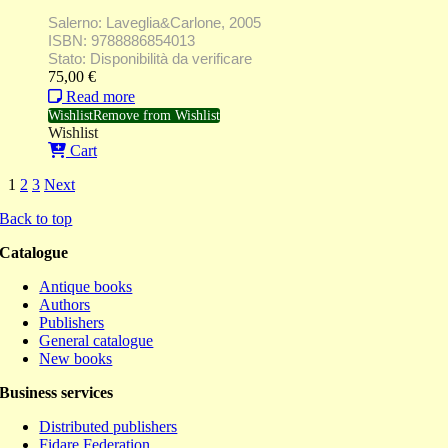
Salerno: Laveglia&Carlone, 2005
ISBN: 9788886854013
Stato: Disponibilità da verificare
75,00
€
Read more
Wishlist
Remove from Wishlist
Wishlist
Cart
1
2
3
Next
Back to top
Catalogue
Antique books
Authors
Publishers
General catalogue
New books
Business services
Distributed publishers
Fidare Federation