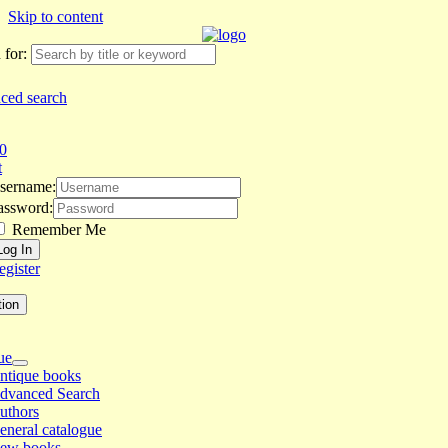
Skip to content
 for:
ced search
0
t
sername:
assword:
Remember Me
egister
tion
ue
ntique books
dvanced Search
uthors
eneral catalogue
ew books