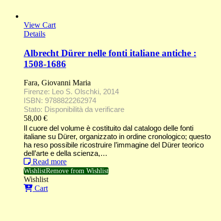
View Cart
Details
Albrecht Dürer nelle fonti italiane antiche :
1508-1686
Fara, Giovanni Maria
Firenze: Leo S. Olschki, 2014
ISBN: 9788822262974
Stato: Disponibilità da verificare
58,00
€
Il cuore del volume è costituito dal catalogo delle fonti
italiane su Dürer, organizzato in ordine cronologico; questo
ha reso possibile ricostruire l’immagine del Dürer teorico
dell’arte e della scienza,…
Read more
Wishlist
Remove from Wishlist
Wishlist
Cart