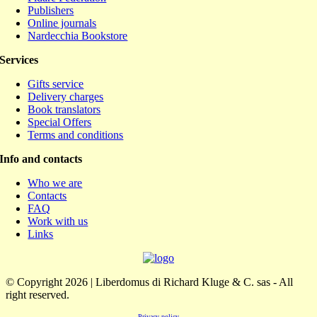
Publishers
Online journals
Nardecchia Bookstore
Services
Gifts service
Delivery charges
Book translators
Special Offers
Terms and conditions
Info and contacts
Who we are
Contacts
FAQ
Work with us
Links
© Copyright 2026 | Liberdomus di Richard Kluge & C. sas - All
right reserved.
Privacy policy