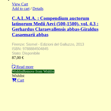
View Cart
Add to cart
/
Details
C.A.L.M.A. : Compendium auctorum
latinorum Medii Aevi (500-1500), vol. 4.3 :
Gerhardus Claraevallensis abbas-Giraldus
Casaemarii abbas
Firenze: Sismel - Edizioni del Galluzzo, 2013
ISBN: 9788884504845
Stato: Disponibile
87,00
€
.
Read more
Wishlist
Remove from Wishlist
Wishlist
Cart