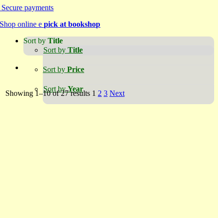
Secure payments
Shop online e
pick at bookshop
Sort by
Title
Sort by
Title
Sort by
Price
Sort by
Year
Showing 1–10 of 27 results
1
2
3
Next