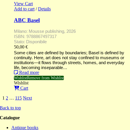
View Cart
Add to cart
/
Details
ABC Basel
Milano: Mousse publishing, 2026
ISBN: 9788867497317
Stato: Disponibile
50,00
€
Some cities are defined by boundaries; Basel is defined by
continuity. Here, art does not stay confined to museums or
institutions—it flows through streets, homes, and everyday
life, becoming inseparable…
Read more
Wishlist
Remove from Wishlist
Wishlist
Cart
1
2
…
115
Next
Back to top
Catalogue
Antique books