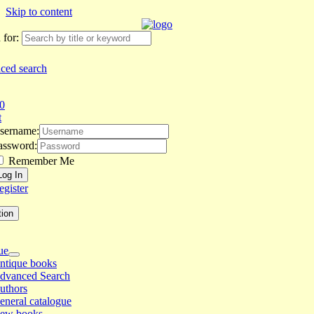
Skip to content
 for:
ced search
0
t
sername:
assword:
Remember Me
egister
tion
ue
ntique books
dvanced Search
uthors
eneral catalogue
ew books