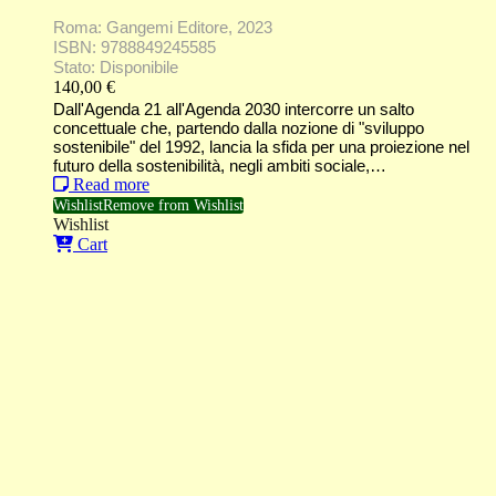
Roma: Gangemi Editore, 2023
ISBN: 9788849245585
Stato: Disponibile
140,00
€
Dall'Agenda 21 all'Agenda 2030 intercorre un salto
concettuale che, partendo dalla nozione di "sviluppo
sostenibile" del 1992, lancia la sfida per una proiezione nel
futuro della sostenibilità, negli ambiti sociale,…
Read more
Wishlist
Remove from Wishlist
Wishlist
Cart