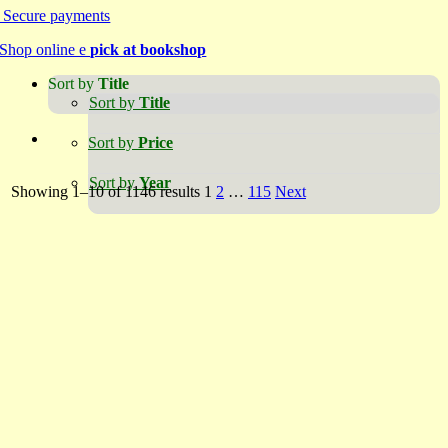
Secure payments
Shop online e
pick at bookshop
Sort by
Title
Sort by
Title
Sort by
Price
Sort by
Year
Showing 1–10 of 1146 results
1
2
…
115
Next