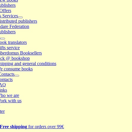
ublishers
Offers
s Services
istributed publishers
idare Federation
ublishers
s
ook translators
ifts service
iberdomus Booksellers
ick @ bookshop
hipping and general conditions
e consume books
Contacts
ontacts
AQ
inks
ho we are
ork with us
ter
Free shipping
for orders over 99€