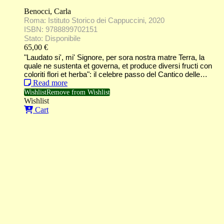
Benocci, Carla
Roma: Istituto Storico dei Cappuccini, 2020
ISBN: 9788899702151
Stato: Disponibile
65,00
€
"Laudato si', mi' Signore, per sora nostra matre Terra, la
quale ne sustenta et governa, et produce diversi fructi con
coloriti flori et herba": il celebre passo del Cantico delle…
Read more
Wishlist
Remove from Wishlist
Wishlist
Cart