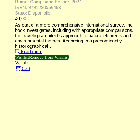
Roma: Campisano Editore, 2024
ISBN: 9791280956453
Stato: Disponibile
40,00
€
As part of a more comprehensive international survey, the
book investigates, including with appropriate comparisons,
the traveling architect's approach to natural elements and
environmental themes. According to a predominantly
historiographical…
Read more
Wishlist
Remove from Wishlist
Wishlist
Cart