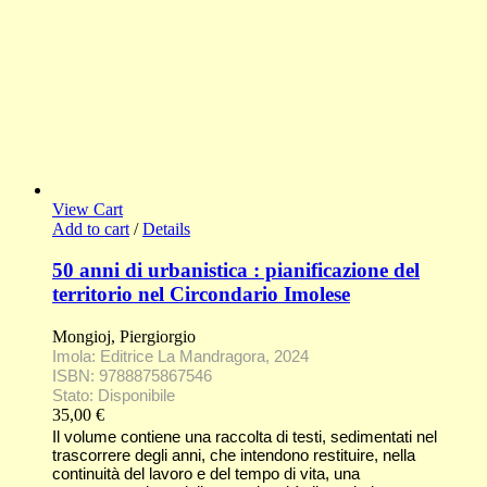
View Cart
Add to cart
/
Details
50 anni di urbanistica : pianificazione del
territorio nel Circondario Imolese
Mongioj, Piergiorgio
Imola: Editrice La Mandragora, 2024
ISBN: 9788875867546
Stato: Disponibile
35,00
€
Il volume contiene una raccolta di testi, sedimentati nel
trascorrere degli anni, che intendono restituire, nella
continuità del lavoro e del tempo di vita, una