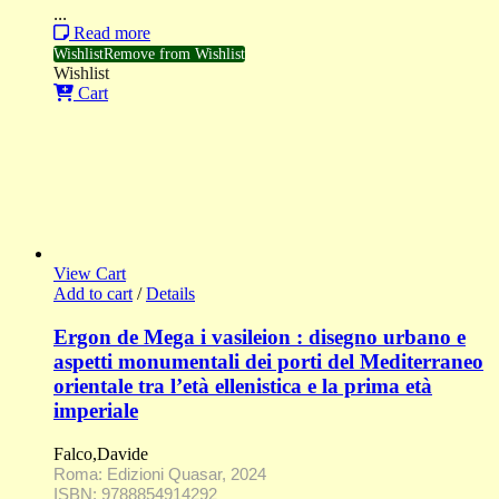
...
Read more
Wishlist
Remove from Wishlist
Wishlist
Cart
View Cart
Add to cart
/
Details
Εrgon de Mega i vasileion : disegno urbano e
aspetti monumentali dei porti del Mediterraneo
orientale tra l’età ellenistica e la prima età
imperiale
Falco,Davide
Roma: Edizioni Quasar, 2024
ISBN: 9788854914292