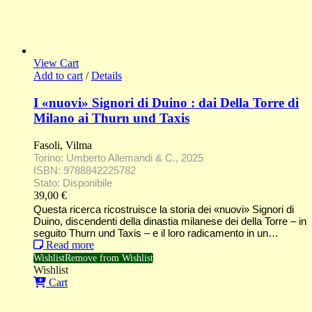
View Cart
Add to cart
/
Details
I «nuovi» Signori di Duino : dai Della Torre di
Milano ai Thurn und Taxis
Fasoli, Vilma
Torino: Umberto Allemandi & C., 2025
ISBN: 9788842225782
Stato: Disponibile
39,00
€
Questa ricerca ricostruisce la storia dei «nuovi» Signori di
Duino, discendenti della dinastia milanese dei della Torre – in
seguito Thurn und Taxis – e il loro radicamento in un…
Read more
Wishlist
Remove from Wishlist
Wishlist
Cart