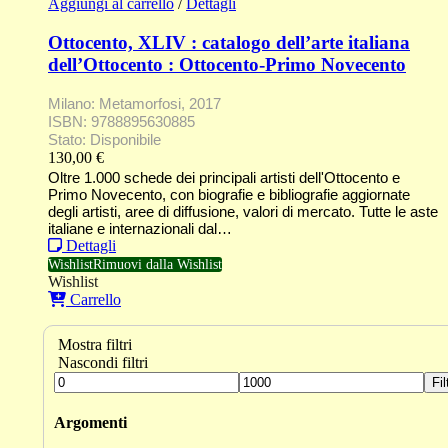
Aggiungi al carrello
/
Dettagli
Ottocento, XLIV : catalogo dell’arte italiana
dell’Ottocento : Ottocento-Primo Novecento
Milano: Metamorfosi, 2017
ISBN: 9788895630885
Stato: Disponibile
130,00
€
Oltre 1.000 schede dei principali artisti dell'Ottocento e
Primo Novecento, con biografie e bibliografie aggiornate
degli artisti, aree di diffusione, valori di mercato. Tutte le aste
italiane e internazionali dal…
Dettagli
Wishlist
Rimuovi dalla Wishlist
Wishlist
Carrello
Mostra filtri
Nascondi filtri
Fil
Argomenti