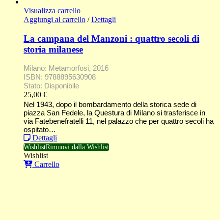
Visualizza carrello
Aggiungi al carrello
/
Dettagli
La campana del Manzoni : quattro secoli di
storia milanese
Milano: Metamorfosi, 2016
ISBN: 9788895630908
Stato: Disponibile
25,00
€
Nel 1943, dopo il bombardamento della storica sede di
piazza San Fedele, la Questura di Milano si trasferisce in
via Fatebenefratelli 11, nel palazzo che per quattro secoli ha
ospitato…
Dettagli
Wishlist
Rimuovi dalla Wishlist
Wishlist
Carrello