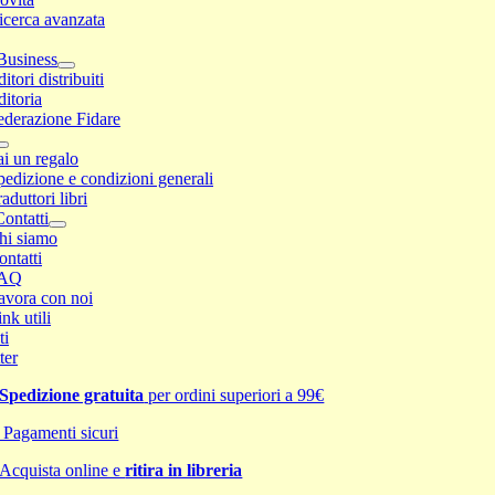
icerca avanzata
Business
itori distribuiti
ditoria
ederazione Fidare
ai un regalo
pedizione e condizioni generali
aduttori libri
ontatti
hi siamo
ontatti
AQ
avora con noi
nk utili
ti
ter
Spedizione gratuita
per ordini superiori a 99€
Pagamenti sicuri
Acquista online e
ritira in libreria