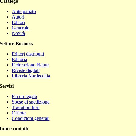
Catalogo
Antiquariato
Autori
Editori
Generale
Novità
Settore Business
Editori distribuiti
Editoria
Federazione Fidare
Riviste digitali
Libreria Nardecchia
Servizi
Fai un regalo
Spese di spedizione
Traduttori libri
Offerte
Condizioni generali
Info e contatti