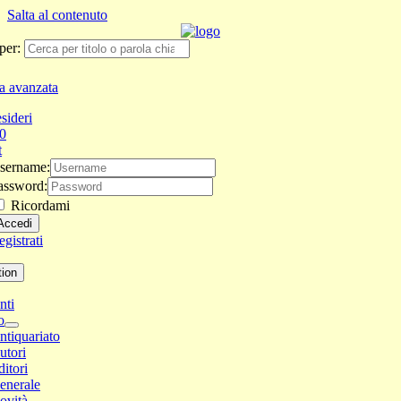
Salta al contenuto
per:
a avanzata
sideri
0
t
sername:
assword:
Ricordami
gistrati
tion
nti
o
ntiquariato
utori
ditori
enerale
ovità