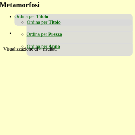
Metamorfosi
Ordina per
Titolo
Ordina per
Titolo
Ordina per
Prezzo
Ordina per
Anno
Visualizzazione di 4 risultati