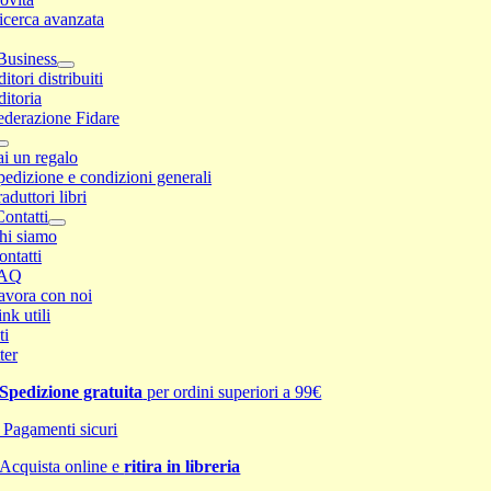
icerca avanzata
Business
itori distribuiti
ditoria
ederazione Fidare
ai un regalo
pedizione e condizioni generali
aduttori libri
ontatti
hi siamo
ontatti
AQ
avora con noi
nk utili
ti
ter
Spedizione gratuita
per ordini superiori a 99€
Pagamenti sicuri
Acquista online e
ritira in libreria