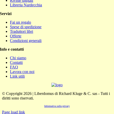
Riviste digitali
Libreria Nardecchia
Servizi
Fai un regalo
Spese di spedizione
Traduttori libri
Offerte
Condizioni generali
Info e contatti
Chi siamo
Contatti
FAQ
Lavora con noi
Link utili
© Copyright 2026 | Liberdomus di Richard Kluge & C. sas - Tutti i
diritti sono riservati.
Informativa sulla privacy
Page load link