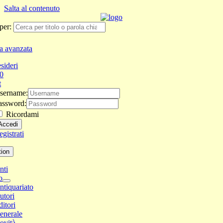
Salta al contenuto
per:
a avanzata
sideri
0
t
sername:
assword:
Ricordami
gistrati
tion
nti
o
ntiquariato
utori
ditori
enerale
ovità