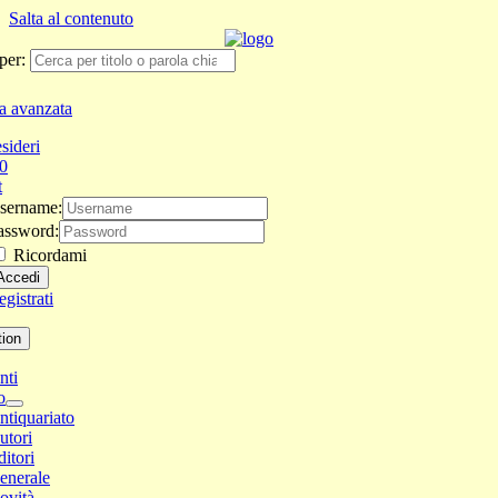
Salta al contenuto
per:
a avanzata
sideri
0
t
sername:
assword:
Ricordami
gistrati
tion
nti
o
ntiquariato
utori
ditori
enerale
ovità