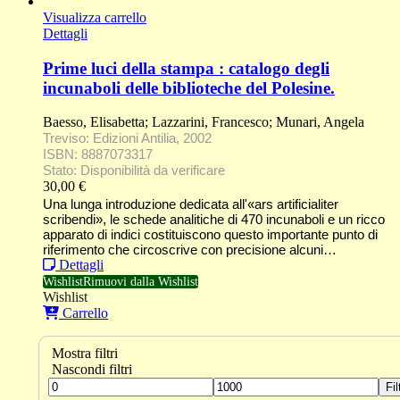
Visualizza carrello
Dettagli
Prime luci della stampa : catalogo degli
incunaboli delle biblioteche del Polesine.
Baesso, Elisabetta; Lazzarini, Francesco; Munari, Angela
Treviso: Edizioni Antilia, 2002
ISBN: 8887073317
Stato: Disponibilità da verificare
30,00
€
Una lunga introduzione dedicata all'«ars artificialiter
scribendi», le schede analitiche di 470 incunaboli e un ricco
apparato di indici costituiscono questo importante punto di
riferimento che circoscrive con precisione alcuni…
Dettagli
Wishlist
Rimuovi dalla Wishlist
Wishlist
Carrello
Mostra filtri
Nascondi filtri
Fil