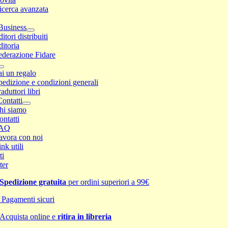
icerca avanzata
Business
itori distribuiti
ditoria
ederazione Fidare
ai un regalo
pedizione e condizioni generali
aduttori libri
ontatti
hi siamo
ontatti
AQ
avora con noi
nk utili
ti
ter
Spedizione gratuita
per ordini superiori a 99€
Pagamenti sicuri
Acquista online e
ritira in libreria