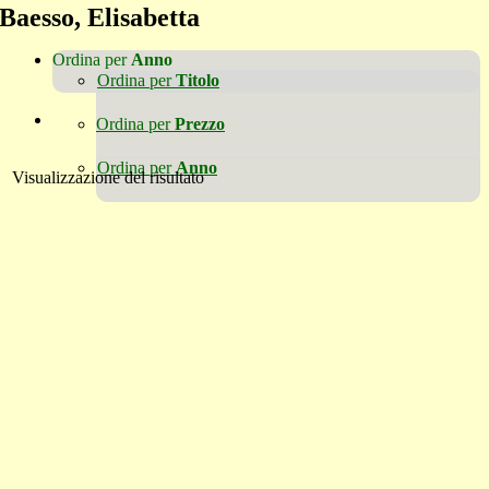
Baesso, Elisabetta
Ordina per
Anno
Ordina per
Titolo
Ordina per
Prezzo
Ordina per
Anno
Visualizzazione del risultato