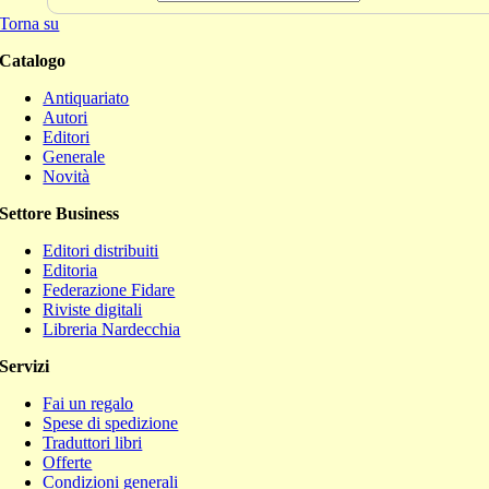
Torna su
Catalogo
Antiquariato
Autori
Editori
Generale
Novità
Settore Business
Editori distribuiti
Editoria
Federazione Fidare
Riviste digitali
Libreria Nardecchia
Servizi
Fai un regalo
Spese di spedizione
Traduttori libri
Offerte
Condizioni generali